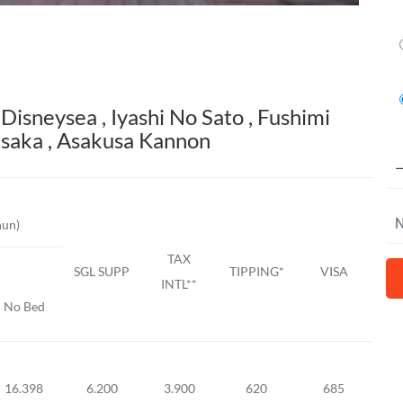
isneysea , Iyashi No Sato , Fushimi
 Osaka , Asakusa Kannon
hun)
TAX
SGL SUPP
TIPPING*
VISA
INTL**
No Bed
16.398
6.200
3.900
620
685