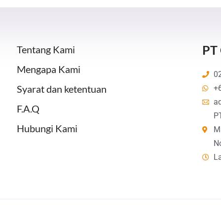
PT
Tentang Kami
Mengapa Kami
02
Syarat dan ketentuan
+
a
F.A.Q
P
Hubungi Kami
M
No
L
© Copyright 2021 PT CAHAYA SAMUDRA MULIA | ALL RIGHTS RESERVED