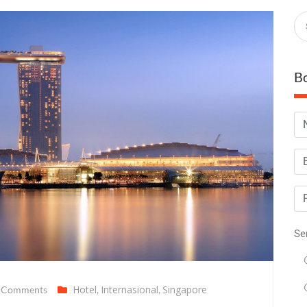
B
Se
Hotel
Internasional
Singapore
 Comments
,
,